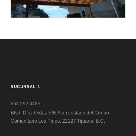
SUCURSAL 1
664 292 4485
Blvd. Díaz Ordaz S/N A un costado del Centro
Comunitario Los Pinos, 22127 Tijuana, B.C.